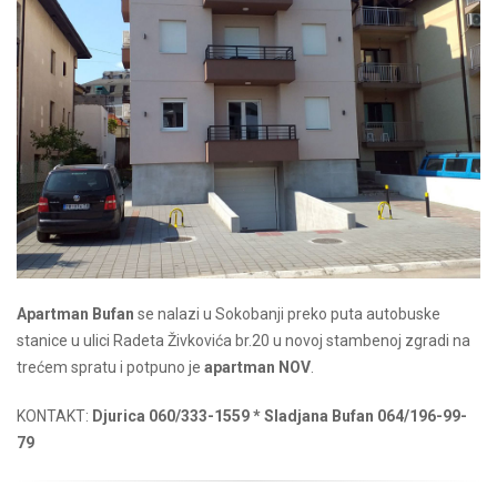
Apartman Bufan
se nalazi u Sokobanji preko puta autobuske
stanice u ulici Radeta Živkovića br.20 u novoj stambenoj zgradi na
trećem spratu i potpuno je
apartman NOV
.
KONTAKT:
Djurica 060/333-1559 * Sladjana Bufan 064/196-99-
79