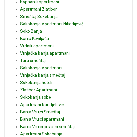
Kopaonik apartmani
Apartmani Zlatibor
Smeštaj Sokobanja
Sokobanja Apartmani Nikodijević
Soko Banja
Banja Koviljača
Vrdnik apartmani
Vrnjačka banja apartmani
Tara smeštaj
Sokobanja Apartmani
Vrnjačka banja smeštaj
Sokobanja hoteli
Zlatibor Apartmani
Sokobanja sobe
Apartmani Randjelović
Banja Vrujci Smeštaj
Banja Vrujci apartmani
Banja Vrujci privatni smeštaj
Apartmani Sokobanja