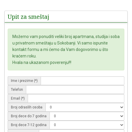
Upit za smeštaj
Možemo vam ponuditi veliki broj apartmana, studija i soba
u privatnom smeštaju u Sokobanji. Vi samo ispunite
kontakt formu a mi ćemo da Vam dogovorimo u što
kraćem roku.
Hvala na ukazanom poverenju!!!
Ime i prezime (*)
Telefon
Email (*)
Broj odraslih osoba
Broj dece do 7 godina
Broj dece 7-12 godina