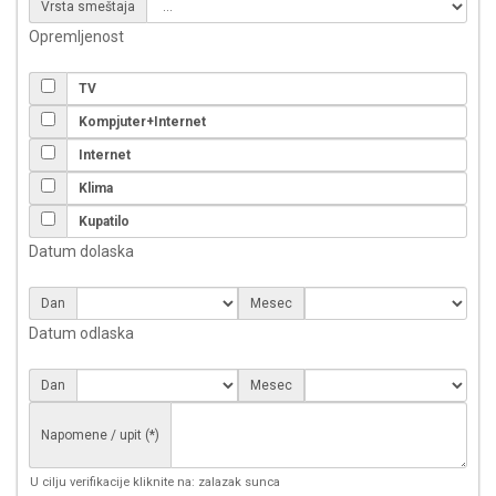
Vrsta smeštaja
Opremljenost
TV
Kompjuter+Internet
Internet
Klima
Kupatilo
Datum dolaska
Dan
Mesec
Datum odlaska
Dan
Mesec
Napomene / upit (*)
U cilju verifikacije kliknite na: zalazak sunca