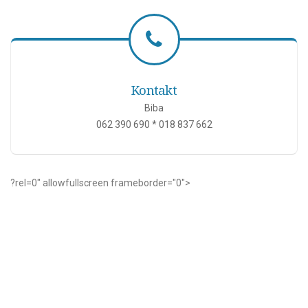
Kontakt
Biba
062 390 690 * 018 837 662
?rel=0" allowfullscreen frameborder="0">