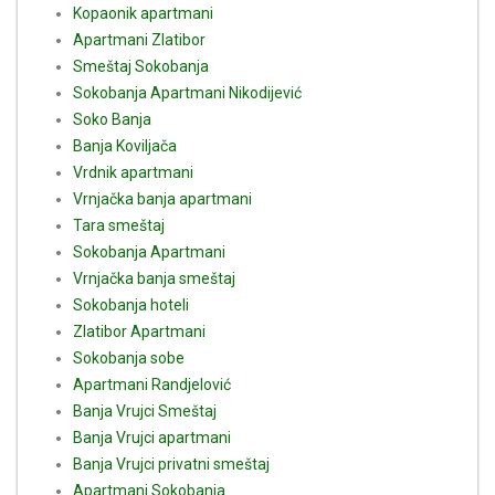
Kopaonik apartmani
Apartmani Zlatibor
Smeštaj Sokobanja
Sokobanja Apartmani Nikodijević
Soko Banja
Banja Koviljača
Vrdnik apartmani
Vrnjačka banja apartmani
Tara smeštaj
Sokobanja Apartmani
Vrnjačka banja smeštaj
Sokobanja hoteli
Zlatibor Apartmani
Sokobanja sobe
Apartmani Randjelović
Banja Vrujci Smeštaj
Banja Vrujci apartmani
Banja Vrujci privatni smeštaj
Apartmani Sokobanja