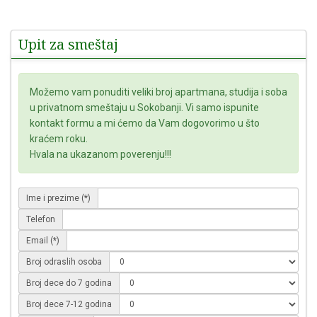
Upit za smeštaj
Možemo vam ponuditi veliki broj apartmana, studija i soba
u privatnom smeštaju u Sokobanji. Vi samo ispunite
kontakt formu a mi ćemo da Vam dogovorimo u što
kraćem roku.
Hvala na ukazanom poverenju!!!
Ime i prezime (*)
Telefon
Email (*)
Broj odraslih osoba
Broj dece do 7 godina
Broj dece 7-12 godina