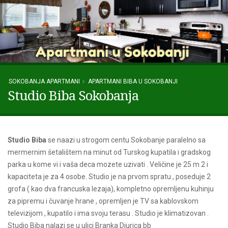
SOKOBANJA APARTMANI
APARTMANI BIBA U SOKOBANJI
Studio Biba Sokobanja
Studio Biba
se naazi u strogom centu Sokobanje paralelno sa
mermernim šetalištem na minut od Turskog kupatila i gradskog
parka u kome vi i vaša deca mozete uzivati . Veličine je 25 m 2 i
kapaciteta je za 4 osobe. Studio je na prvom spratu , poseduje 2
grofa ( kao dva francuska lezaja), kompletno opremljenu kuhinju
za pipremu i čuvanje hrane , opremljen je TV sa kablovskom
televizijom , kupatilo i ima svoju terasu . Studio je klimatizovan .
Studio Biba nalazi se u ulici Branka Djurica bb