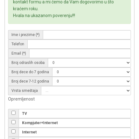
kontakt formu a mi ćemo da Vam dogovorimo u što
kraćem roku.
Hvala na ukazanom poverenju!!!
Ime i prezime (*)
Telefon
Email (*)
Broj odraslih osoba
Broj dece do 7 godina
Broj dece 7-12 godina
Vrsta smeštaja
Opremljenost
TV
Kompjuter+Internet
Internet