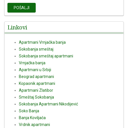
POŠALJI
Linkovi
Apartmani Vrnjačka banja
Sokobanja smeštaj
Sokobanja smeštaj apartmani
Vrnjačka banja
Apartmani u Srbiji
Beograd apartmani
Kopaonik apartmani
Apartmani Zlatibor
Smeštaj Sokobanja
Sokobanja Apartmani Nikodijević
Soko Banja
Banja Koviljača
Vrdnik apartmani