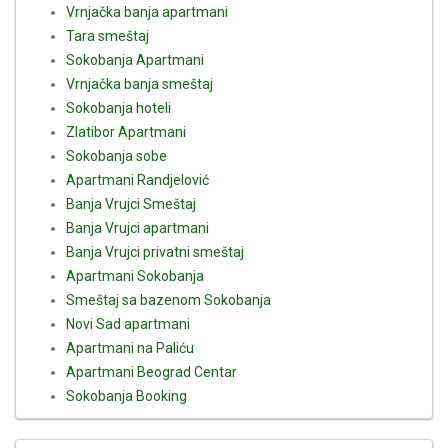
Vrnjačka banja apartmani
Tara smeštaj
Sokobanja Apartmani
Vrnjačka banja smeštaj
Sokobanja hoteli
Zlatibor Apartmani
Sokobanja sobe
Apartmani Randjelović
Banja Vrujci Smeštaj
Banja Vrujci apartmani
Banja Vrujci privatni smeštaj
Apartmani Sokobanja
Smeštaj sa bazenom Sokobanja
Novi Sad apartmani
Apartmani na Paliću
Apartmani Beograd Centar
Sokobanja Booking