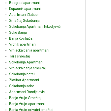
Beograd apartmani
Kopaonik apartmani
Apartmani Zlatibor
Smeštaj Sokobanja
Sokobanja Apartmani Nikodijević
Soko Banja
Banja Koviljača
Vrdnik apartmani
Vrnjačka banja apartmani
Tara smeštaj
Sokobanja Apartmani
Vrnjačka banja smeštaj
Sokobanja hoteli
Zlatibor Apartmani
Sokobanja sobe
Apartmani Randjelović
Banja Vrujci Smeštaj
Banja Vrujci apartmani
Banja Vrujci privatni smeštaj