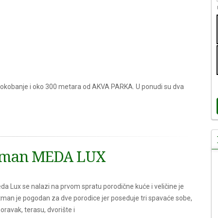
Sokobanje i oko 300 metara od AKVA PARKA. U ponudi su dva
tman MEDA LUX
 Lux se nalazi na prvom spratu porodične kuće i veličine je
an je pogodan za dve porodice jer poseduje tri spavaće sobe,
boravak, terasu, dvorište i