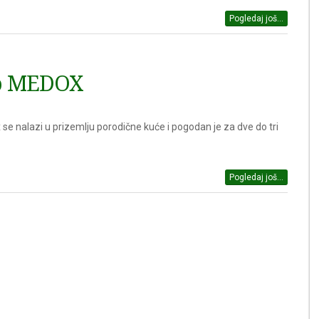
Pogledaj još...
o MEDOX
se nalazi u prizemlju porodične kuće i pogodan je za dve do tri
Pogledaj još...