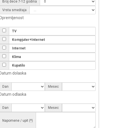
Broj dece 7-12 godina
Vrsta smeštaja
Opremljenost
TV
Kompjuter+Internet
Internet
Klima
Kupatilo
Datum dolaska
Dan
Mesec
Datum odlaska
Dan
Mesec
Napomene / upit (*)