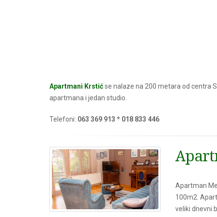
Apartmani Krstić
se nalaze na 200 metara od centra 
apartmana i jedan studio.
Telefoni:
063 369 913 * 018 833 446
Apar
Apartman Meda
100m2. Apartm
veliki dnevni 