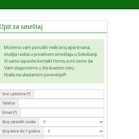
Upit za smeštaj
Možemo vam ponuditi veliki broj apartmana,
studija i soba u privatnom smeštaju u Sokobanji.
Vi samo ispunite kontakt formu a mi ćemo da
Vam dogovorimo u što kraćem roku.
Hvala na ukazanom poverenju!!!
Ime i prezime (*)
Telefon
Email (*)
Broj odraslih osoba
Broj dece do 7 godina