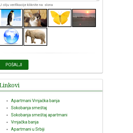
U cilju verifikacije kliknite na: slona
POŠALJI
Linkovi
Apartmani Vrnjačka banja
Sokobanja smeštaj
Sokobanja smeštaj apartmani
Vrnjačka banja
Apartmani u Srbiji