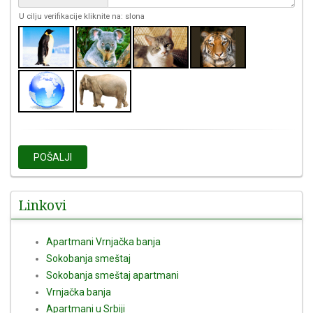
U cilju verifikacije kliknite na: slona
POŠALJI
Linkovi
Apartmani Vrnjačka banja
Sokobanja smeštaj
Sokobanja smeštaj apartmani
Vrnjačka banja
Apartmani u Srbiji