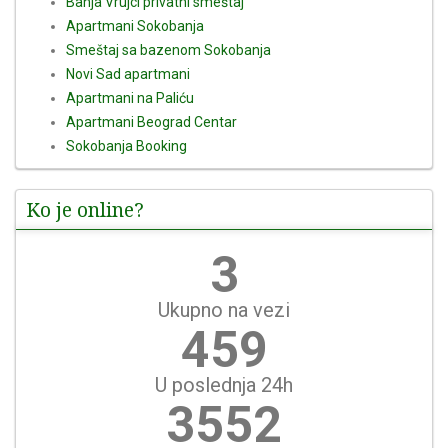
Banja Vrujci privatni smeštaj
Apartmani Sokobanja
Smeštaj sa bazenom Sokobanja
Novi Sad apartmani
Apartmani na Paliću
Apartmani Beograd Centar
Sokobanja Booking
Ko je online?
4
Ukupno na vezi
512
U poslednja 24h
3961