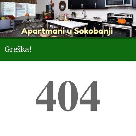
Greška!
404