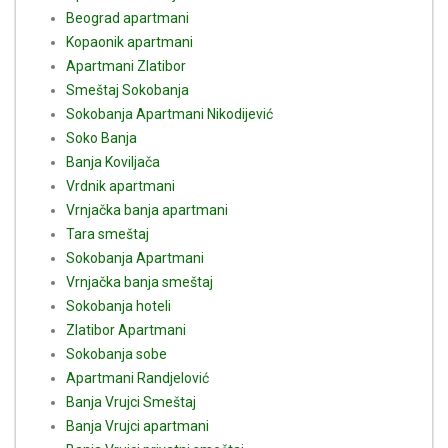
Beograd apartmani
Kopaonik apartmani
Apartmani Zlatibor
Smeštaj Sokobanja
Sokobanja Apartmani Nikodijević
Soko Banja
Banja Koviljača
Vrdnik apartmani
Vrnjačka banja apartmani
Tara smeštaj
Sokobanja Apartmani
Vrnjačka banja smeštaj
Sokobanja hoteli
Zlatibor Apartmani
Sokobanja sobe
Apartmani Randjelović
Banja Vrujci Smeštaj
Banja Vrujci apartmani