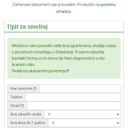
Zahtevani dokument nije pronađen. Produžite na
početnu
stranicu
.
Upit za smeštaj
Možemo vam ponuditi veliki broj apartmana, studija i soba
u privatnom smeštaju u Sokobanji. Vi samo ispunite
kontakt formu a mi ćemo da Vam dogovorimo u što
kraćem roku.
Hvala na ukazanom poverenju!!!
Ime i prezime (*)
Telefon
Email (*)
Broj odraslih osoba
Broj dece do 7 godina