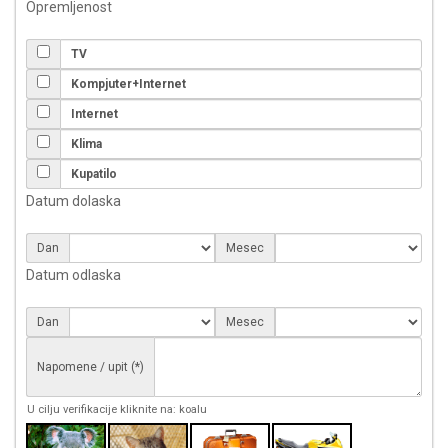
Opremljenost
TV
Kompjuter+Internet
Internet
Klima
Kupatilo
Datum dolaska
Dan
Mesec
Datum odlaska
Dan
Mesec
Napomene / upit (*)
U cilju verifikacije kliknite na: koalu