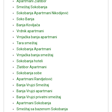
Apartmani Zlatibor
Smeštaj Sokobanja
Sokobanja Apartmani Nikodijević
Soko Banja
Banja Koviljača
Vrdnik apartmani
Vrnjačka banja apartmani
Tara smeštaj
Sokobanja Apartmani
Vrnjačka banja smeštaj
Sokobanja hoteli
Zlatibor Apartmani
Sokobanja sobe
Apartmani Randjelović
Banja Vrujci Smeštaj
Banja Vrujci apartmani
Banja Vrujci privatni smeštaj
Apartmani Sokobanja
Smeštaj sa bazenom Sokobanja