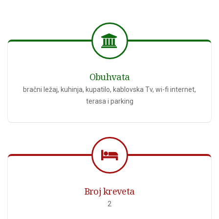
Obuhvata
bračni ležaj, kuhinja, kupatilo, kablovska Tv, wi-fi internet,
terasa i parking
Broj kreveta
2