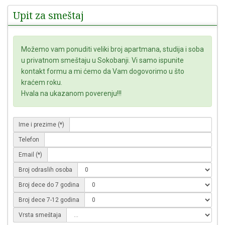
Upit za smeštaj
Možemo vam ponuditi veliki broj apartmana, studija i soba
u privatnom smeštaju u Sokobanji. Vi samo ispunite
kontakt formu a mi ćemo da Vam dogovorimo u što
kraćem roku.
Hvala na ukazanom poverenju!!!
Ime i prezime (*)
Telefon
Email (*)
Broj odraslih osoba
Broj dece do 7 godina
Broj dece 7-12 godina
Vrsta smeštaja